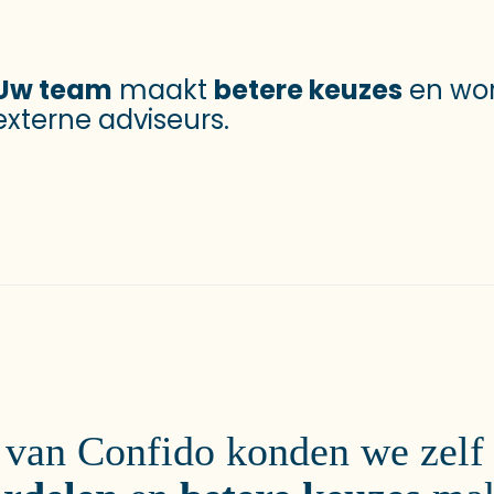
Uw team
maakt
betere keuzes
en wo
externe adviseurs.
van Confido konden we zel