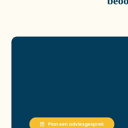
beoo
Confido
combineert
onafhankelijkheid
me
praktijkervaring
.
Plan een adviesgesprek