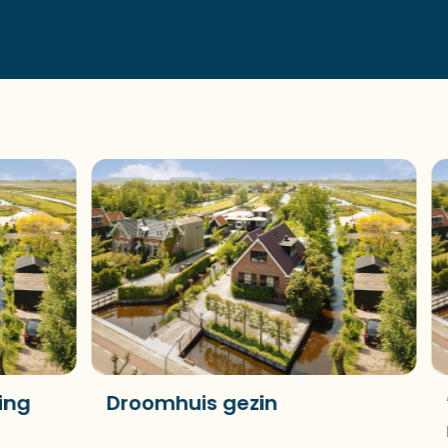
Droomhuis gezin
’Con
meer