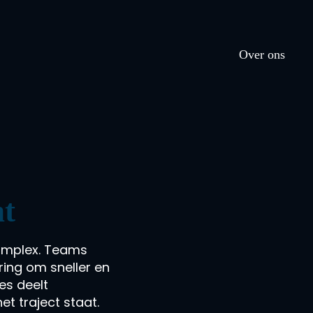
Over ons
ht
complex. Teams
ring om sneller en
es deelt
het traject staat.