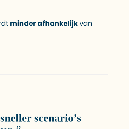
rdt
minder afhankelijk
van
f
sneller scenario’s