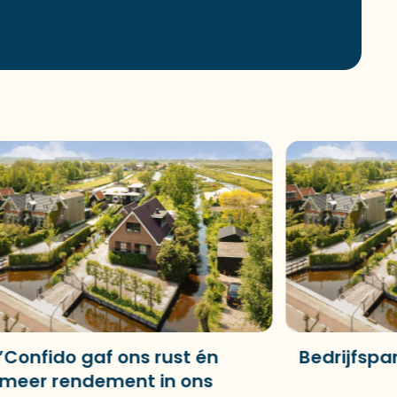
fido gaf ons rust én
Bedrijfspand 
 rendement in ons