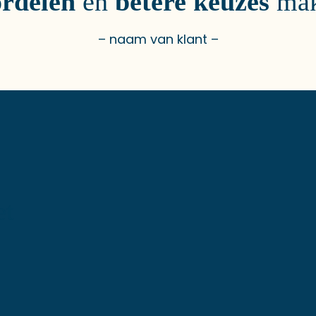
rdelen
en
betere keuzes
mak
– naam van klant –
t