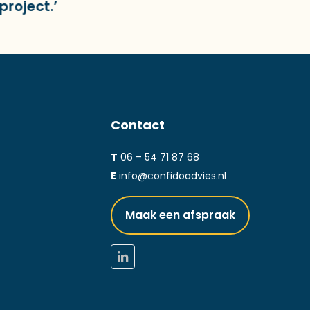
ct.’
Contact
T
06 – 54 71 87 68
E
info@confidoadvies.nl
Maak een afspraak
LinkedIn